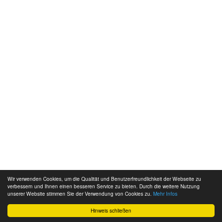
Wir verwenden Cookies, um die Qualität und Benutzerfreundlichkeit der Webseite zu
verbessern und Ihnen einen besseren Service zu bieten. Durch die weitere Nutzung
unserer Website stimmen Sie der Verwendung von Cookies zu.
Mehr Infos
Hinweis schließen