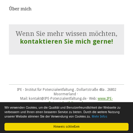
Über mich
Wenn Sie mehr wissen möchten,
kontaktieren Sie mich gerne!
IPE - Institut für Potenzialentfaltung . Dollartstraße 48a . 26802
Moormerland ·
Mail: kontakt@IPE-Potenzialentfaltung.de · Web:
www.IPE-
Potenzialentfaltung.de
Wir verwenden Cookies, um die Qualität und Benutzerfreundlichkeit der Webseite zu
Impressum
-
Datenschutz
-
Sitemap
verbessern und Ihnen einen besseren Service zu bieten. Durch die weitere Nutzung
unserer Website stimmen Sie der Verwendung von Cookies zu.
Mehr Infos
Hinweis schließen