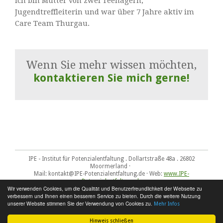
Ich bin Mutter von zwei Teenagern,
Jugendtreffleiterin und war über 7 Jahre aktiv im
Care Team Thurgau.
Wenn Sie mehr wissen möchten,
kontaktieren Sie mich gerne!
IPE - Institut für Potenzialentfaltung . Dollartstraße 48a . 26802
Moormerland ·
Mail: kontakt@IPE-Potenzialentfaltung.de · Web:
www.IPE-
Potenzialentfaltung.de
Wir verwenden Cookies, um die Qualität und Benutzerfreundlichkeit der Webseite zu
Impressum
-
Datenschutz
-
Sitemap
verbessern und Ihnen einen besseren Service zu bieten. Durch die weitere Nutzung
unserer Website stimmen Sie der Verwendung von Cookies zu.
Mehr Infos
Hinweis schließen